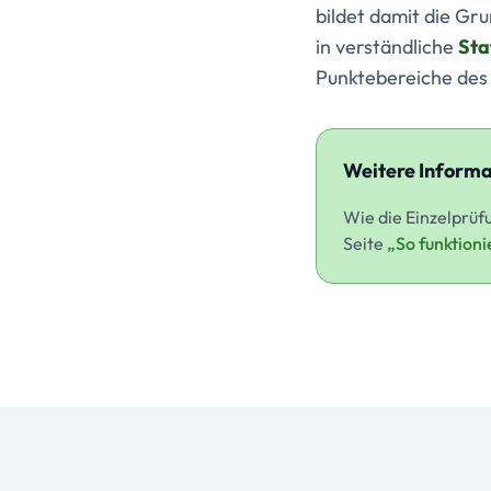
bildet damit die Gr
in verständliche
Sta
Punktebereiche de
Weitere Informa
Wie die Einzelprüf
Seite
„So funktioni