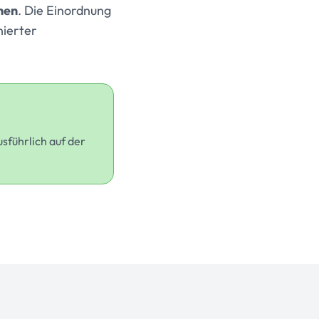
hen
. Die Einordnung
nierter
sführlich auf der