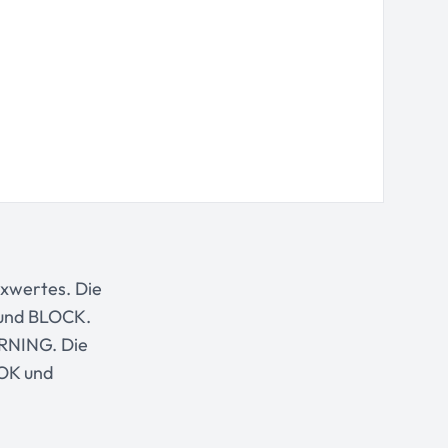
exwertes. Die
 und BLOCK.
ARNING. Die
 OK und