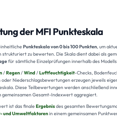
tung der MFI Punkteskala
inheitliche
Punkteskala von 0 bis 100 Punkten
, um aktu
strukturiert zu bewerten. Die Skala dient dabei als ge
age
für sämtliche Einzelprüfungen innerhalb des Modells
n
/
Regen
/
Wind
/
Luftfeuchtigkeit
-Checks, Bodenfeuc
 oder Niederschlagsbewertungen erzeugen jeweils eige
eskala. Diese Teilbewertungen werden anschließend inn
em gemeinsamen Gesamt-Indexwert aggregiert.
rt ist das finale
Ergebnis
des gesamten Bewertungsmodel
- und Umweltfaktoren
in einem gemeinsamen Punktwe